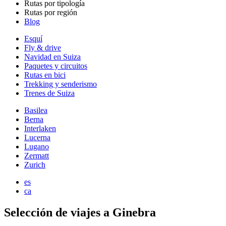
Rutas por tipología
Rutas por región
Blog
Esquí
Fly & drive
Navidad en Suiza
Paquetes y circuitos
Rutas en bici
Trekking y senderismo
Trenes de Suiza
Basilea
Berna
Interlaken
Lucerna
Lugano
Zermatt
Zurich
es
ca
Selección de viajes a Ginebra