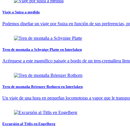
Viaje a Suiza a medida
Podemos diseñar un viaje por Suiza en función de sus preferencias, pr
Tren de montaña a Schynige Platte en Interlaken
Acérquese a este magnífico paisaje a bordo de un tren-cremallera lleno 
Tren de montaña Brienzer Rothorn en Interlaken
Un viaje de una hora en pequeñas locomotoras a vapor que le transporta
Excursión al Titlis en Engelberg