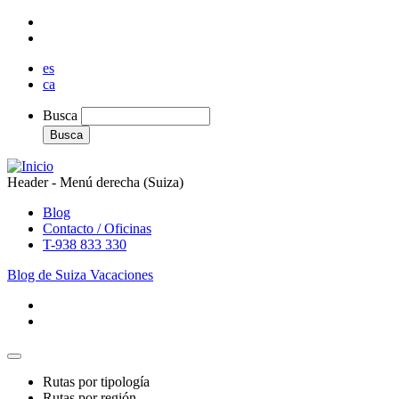
Pasar
al
contenido
es
principal
ca
Busca
Busca
Header - Menú derecha (Suiza)
Blog
Contacto / Oficinas
T-938 833 330
Blog de Suiza Vacaciones
Rutas por tipología
Rutas por región