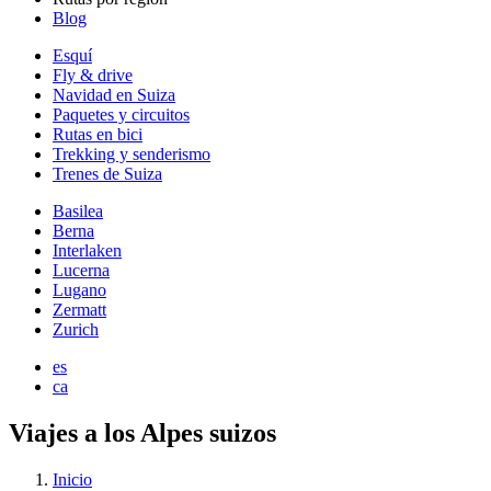
Blog
Esquí
Fly & drive
Navidad en Suiza
Paquetes y circuitos
Rutas en bici
Trekking y senderismo
Trenes de Suiza
Basilea
Berna
Interlaken
Lucerna
Lugano
Zermatt
Zurich
es
ca
Viajes a los Alpes suizos
Inicio