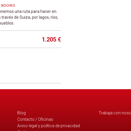
 7 NOCHES
onemos una ruta para hacer en
 través de Suiza, por lagos, ríos,
 pueblos.
1.205 €
Blog
Trabaja con noso
Contacto / Oficinas
Aviso legal y política de privacidad