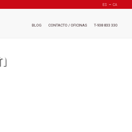
ES
CA
Header
BLOG
CONTACTO / OFICINAS
T-938 833 330
-
Menú
derech
(Suiza)
n