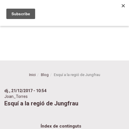
Vés
Blog de Suïssa
al
Vacances
contingut
Inici
Blog
Esquí a la regió de Jungfrau
dj., 21/12/2017 - 10:54
Joan_Torres
Esquí a la regió de Jungfrau
Índex de continguts