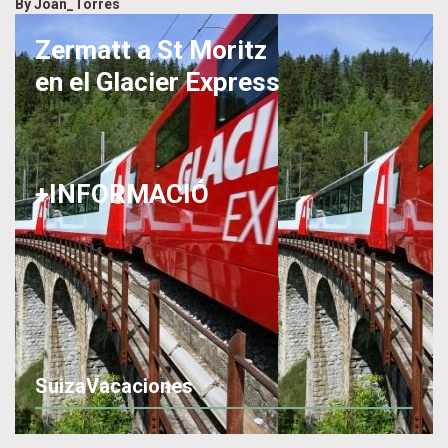
By
Joan_Torres
Zermatt a St Moritz
en el Glacier Express
+INFORMACIÓ
SuizaVacaciones