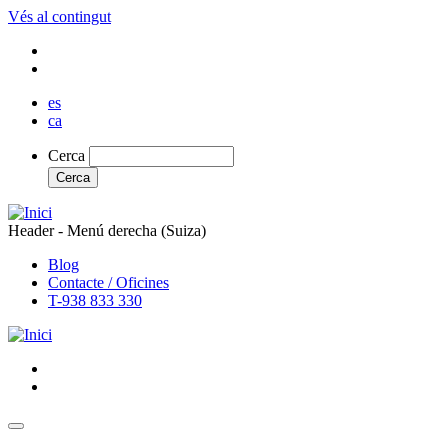
Vés al contingut
es
ca
Cerca
Cerca
Header - Menú derecha (Suiza)
Blog
Contacte / Oficines
T-938 833 330