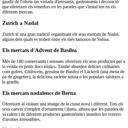
gaudir de l'oferta tan variada d'artesania, gastronomia i decoració
que ofereixen els venedors en les parades que s'instal·len en els
diferents mercats.
Zurich a Nadal
Zurich té una gran tradició organitzant els seus mercats de Nadal,
alguns dels quals es troben entre els més famosos de Suïssa.
Els mercats d'Advent de Basilea
Més de 180 comerciants i artesans ofereixen els seus productes per a
la venda en petits llocs rústics. També abunden delícies culinàries
com gofres, Glühwein, genuïna de Basilea el Läckerli (una mena de
pa de gingebre), la deliciosa raclette suïssa o les populars salsitxes a
la graella.
Els mercats nadalencs de Berna
Ofereixen al visitant una imatge de la ciutat nova i diferent. Tots els
seus carrers s'omplen d'ornaments i llums, alhora que les parades de
vi calent i de diferents productes gastronòmics inunden les voreres
d'aromes irresistibles.