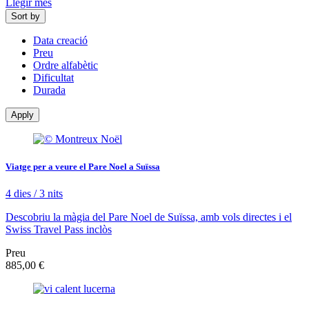
Llegir més
Sort by
Data creació
Preu
Ordre alfabètic
Dificultat
Durada
Apply
Viatge per a veure el Pare Noel a Suïssa
4 dies / 3 nits
Descobriu la màgia del Pare Noel de Suïssa, amb vols directes i el
Swiss Travel Pass inclòs
Preu
885,00 €