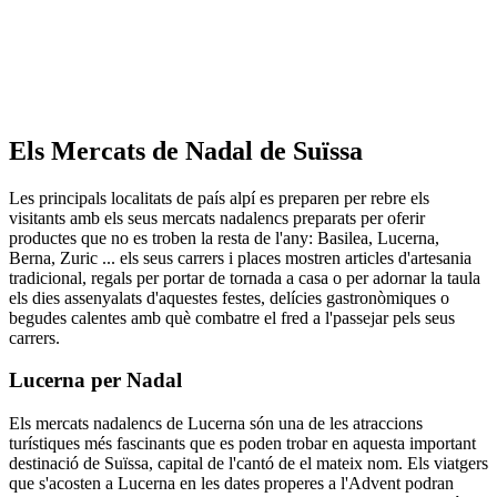
Els Mercats de Nadal de Suïssa
Les principals localitats de país alpí es preparen per rebre els
visitants amb els seus mercats nadalencs preparats per oferir
productes que no es troben la resta de l'any: Basilea, Lucerna,
Berna, Zuric ... els seus carrers i places mostren articles d'artesania
tradicional, regals per portar de tornada a casa o per adornar la taula
els dies assenyalats d'aquestes festes, delícies gastronòmiques o
begudes calentes amb què combatre el fred a l'passejar pels seus
carrers.
Lucerna per Nadal
Els mercats nadalencs de Lucerna són una de les atraccions
turístiques més fascinants que es poden trobar en aquesta important
destinació de Suïssa, capital de l'cantó de el mateix nom. Els viatgers
que s'acosten a Lucerna en les dates properes a l'Advent podran