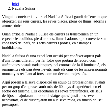
Inici
Nadal a Suïssa
Vingui a conèixer i a viure el Nadal a Suïssa i gaudi de l'encant que
ofereixen els seus carrers, les seves places, plens de llums, adorns i
aromes únics
Quan arriba el Nadal a Suïssa els carrers es transformen en un
espectacle acollidor, ple d'aromes, llums i adorns, que converteixen
cada racó del país, dels seus carrers i pobles, en estampes
inoblidables.
Nadal a Suïssa és una excel·lent ocasió per conèixer aquest país
d'una forma diferent, per fer fotos que portarà de record com
autèntiques postals nadalenques, pel contrast de la il·luminació, els
ornaments i els paisatges nevats, amb els cims de les impressionants
muntanyes retallant al fons, com un decorat majestuós.
Aquí posem a la seva disposició un equip de professionals, avalats
per un grup d'empreses amb més de 60 anys d'experiència en el
sector del turisme. Ells escoltaran les seves preferències, els seus
desitjos, i l'ajudaran a trobar el viatge que s'ajusti a les seves
necessitats, el de dissenyaran un a la seva mida, en funció del seu
pressupost.