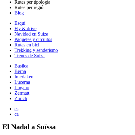
Rutes per tipologia
Rutes per regió
Blog
Esquí
Fly & drive
Navidad en Suiza
Paquetes y circuitos
Rutas en bici
Trekking y senderismo
Trenes de Suiza
Basilea
Berna
Interlaken
Lucerna
Lugano
Zermatt
Zurich
es
ca
El Nadal a Suïssa