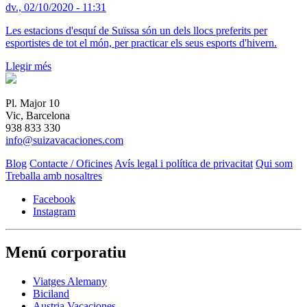
dv., 02/10/2020 - 11:31
Les estacions d'esquí de Suïssa són un dels llocs preferits per
esportistes de tot el món, per practicar els seus esports d'hivern.
Llegir més
Pl. Major 10
Vic, Barcelona
938 833 330
info@suizavacaciones.com
Blog
Contacte / Oficines
Avís legal i política de privacitat
Qui som
Treballa amb nosaltres
Facebook
Instagram
Menú corporatiu
Viatges Alemany
Biciland
Austria Vacaciones