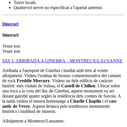
Taxes locals.
Qualsevol servei no especificat a l'apartat anterior.
Itinerari
Itinerari
Veure tots
Veure tots
DIA 1: ARRIBADA A GINEBRA – MONTREUX/LAUSANNE
Arribada a l'aeroport de Ginebra i trasllat amb tren al vostre
allotjament. Visiteu l'estàtua de bronze commemorativa del cantant
de rock
Freddie Mercury
. Visiteu un dels edificis de caràcter
històric més visitats de Suïssa, el
Castell de Chillon
. Ubicat sobre
una roca a la vora del llac de Ginebra, aquest monument va ser
durant gairebé quatre segles la residència dels comtes de Savoia. A
la tarda visiteu el museu homenatge a
Charlie Chaplin
i el
casc
antic de Vevey
. Aquest destaca pels nombrosos monuments
històrics i multitud de museus.
Allotjament a Montreux/Lausanne.