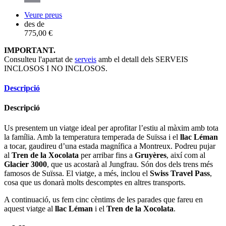
Copy
Veure preus
des de
Link
775,00 €
IMPORTANT.
Consulteu l'apartat de
serveis
amb el detall dels SERVEIS
INCLOSOS I NO INCLOSOS.
Descripció
Descripció
Us presentem un viatge ideal per aprofitar l’estiu al màxim amb tota
la família. Amb la temperatura temperada de Suïssa i el
llac Léman
a tocar, gaudireu d’una estada magnífica a Montreux. Podreu pujar
al
Tren de la Xocolata
per arribar fins a
Gruyères
, així com al
Glacier 3000
, que us acostarà al Jungfrau. Són dos dels trens més
famosos de Suïssa. El viatge, a més, inclou el
Swiss Travel Pass
,
cosa que us donarà molts descomptes en altres transports.
A continuació, us fem cinc cèntims de les parades que fareu en
aquest viatge al
llac Léman
i el
Tren de la Xocolata
.