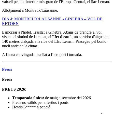
vaixell pel llac interior més gran de l'Europa Central, el llac Leman.
Allotjament a Montreux/Lausanne.
DIA 4: MONTREUX/LAUSANNE - GINEBRA – VOL DE
RETORN
Esmorzar a l'hotel. Trasllat a Ginebra. Abans de prendre el vol,
visiteu el símbol de la ciutat, el "
Jet d'eau"
, un sortidor d'aigua de
140 metres d'alçada a la riba del Llac Leman. Passegeu pel bonic
nucli antic de la ciutat.
A l'hora convinguda, trasllat a l'aeroport i tornada.
Preus
Preus
PREUS 2026:
Temporada única:
de maig a setembre del 2026.
Preus no vàlids per a festius i ponts.
Hotels 5***** a petició.