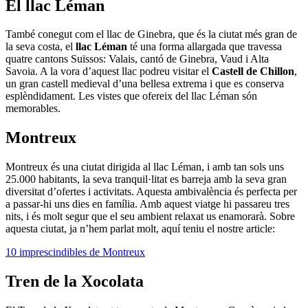
El llac Léman
També conegut com el llac de Ginebra, que és la ciutat més gran de
la seva costa, el
llac Léman
té una forma allargada que travessa
quatre cantons Suïssos: Valais, cantó de Ginebra, Vaud i Alta
Savoia. A la vora d’aquest llac podreu visitar el
Castell de Chillon
,
un gran castell medieval d’una bellesa extrema i que es conserva
esplèndidament. Les vistes que ofereix del llac Léman són
memorables.
Montreux
Montreux és una ciutat dirigida al llac Léman, i amb tan sols uns
25.000 habitants, la seva tranquil·litat es barreja amb la seva gran
diversitat d’ofertes i activitats. Aquesta ambivalència és perfecta per
a passar-hi uns dies en família. Amb aquest viatge hi passareu tres
nits, i és molt segur que el seu ambient relaxat us enamorarà. Sobre
aquesta ciutat, ja n’hem parlat molt, aquí teniu el nostre article:
10 imprescindibles de Montreux
Tren de la Xocolata