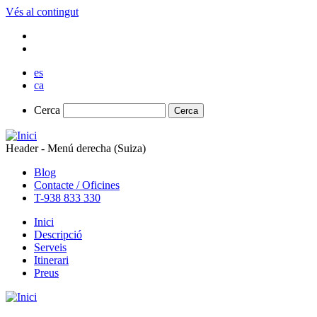
Vés al contingut
es
ca
Cerca
Cerca
Header - Menú derecha (Suiza)
Blog
Contacte / Oficines
T-938 833 330
Inici
Descripció
Serveis
Itinerari
Preus