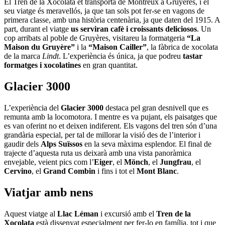
El Tren de la Xocolata et transporta de Montreux a Gruyères, i el
seu viatge és meravellós, ja que tan sols pot fer-se en vagons de
primera classe, amb una història centenària, ja que daten del 1915. A
part, durant el viatge
us serviran cafè i croissants deliciosos
. Un
cop arribats al poble de Gruyères, visitareu la formatgeria
“La
Maison du Gruyère”
i la
“Maison Cailler”
, la fàbrica de xocolata
de la marca
Lindt
. L’experiència és única, ja que podreu
tastar
formatges i xocolatines
en gran quantitat.
Glacier 3000
L’experiència del
Glacier 3000
destaca pel gran desnivell que es
remunta amb la locomotora. I mentre es va pujant, els paisatges que
es van oferint no et deixen indiferent. Els vagons del tren són d’una
grandària especial, per tal de millorar la visió des de l’interior i
gaudir dels
Alps Suïssos
en la seva màxima esplendor. El final de
trajecte d’aquesta ruta us deixarà amb una vista panoràmica
envejable, veient pics com l’
Eiger
, el
Mönch
, el
Jungfrau
, el
Cervino
, el
Grand Combin
i fins i tot el
Mont Blanc
.
Viatjar amb nens
Aquest viatge al
Llac Léman
i excursió amb el
Tren de la
Xocolata
està dissenyat especialment per fer-lo en família, tot i que