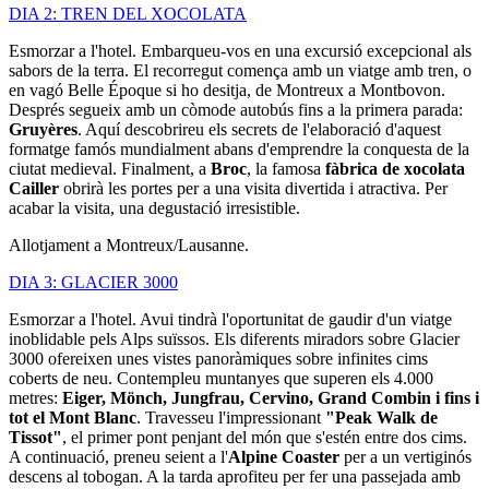
DIA 2: TREN DEL XOCOLATA
Esmorzar a l'hotel. Embarqueu-vos en una excursió excepcional als
sabors de la terra. El recorregut comença amb un viatge amb tren, o
en vagó Belle Époque si ho desitja, de Montreux a Montbovon.
Després segueix amb un còmode autobús fins a la primera parada:
Gruyères
. Aquí descobrireu els secrets de l'elaboració d'aquest
formatge famós mundialment abans d'emprendre la conquesta de la
ciutat medieval. Finalment, a
Broc
, la famosa
fàbrica de xocolata
Cailler
obrirà les portes per a una visita divertida i atractiva. Per
acabar la visita, una degustació irresistible.
Allotjament a Montreux/Lausanne.
DIA 3: GLACIER 3000
Esmorzar a l'hotel. Avui tindrà l'oportunitat de gaudir d'un viatge
inoblidable pels Alps suïssos. Els diferents miradors sobre Glacier
3000 ofereixen unes vistes panoràmiques sobre infinites cims
coberts de neu. Contempleu muntanyes que superen els 4.000
metres:
Eiger, Mönch, Jungfrau, Cervino, Grand Combin i fins i
tot el Mont Blanc
. Travesseu l'impressionant
"Peak Walk de
Tissot"
, el primer pont penjant del món que s'estén entre dos cims.
A continuació, preneu seient a l'
Alpine Coaster
per a un vertiginós
descens al tobogan. A la tarda aprofiteu per fer una passejada amb