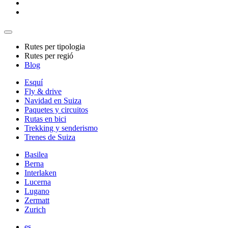
Rutes per tipologia
Rutes per regió
Blog
Esquí
Fly & drive
Navidad en Suiza
Paquetes y circuitos
Rutas en bici
Trekking y senderismo
Trenes de Suiza
Basilea
Berna
Interlaken
Lucerna
Lugano
Zermatt
Zurich
es