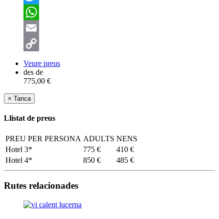
Twitter
WhatsApp
Email
Copy
Veure preus
des de
Link
775,00 €
×
Tanca
Llistat de preus
PREU PER PERSONA
ADULTS
NENS
Hotel 3*
775 €
410 €
Hotel 4*
850 €
485 €
Rutes relacionades