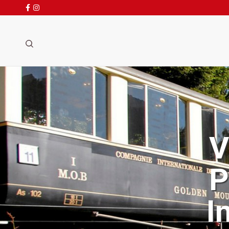
Vés
al
contingut
Cerca
V
P
I