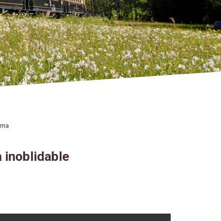
erna
a inoblidable