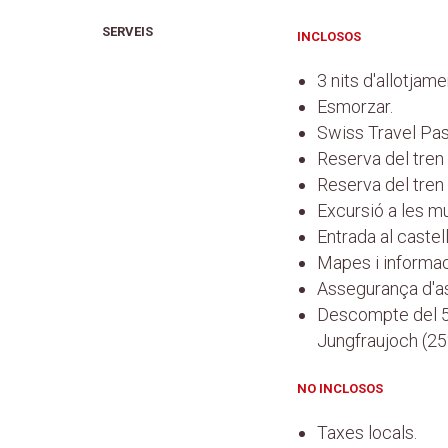
SERVEIS
INCLOSOS
3 nits d'allotjame
Esmorzar.
Swiss Travel Pas
Reserva del tren
Reserva del tren
Excursió a les mu
Entrada al castell
Mapes i informac
Assegurança d'ass
Descompte del 50
Jungfraujoch (2
NO INCLOSOS
Taxes locals.