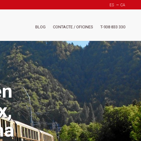
ES
CA
Header
BLOG
CONTACTE / OFICINES
T-938 833 330
-
Menú
derech
(Suiza)
en
x,
na