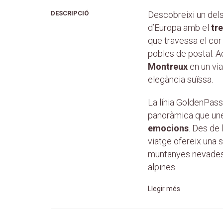
DESCRIPCIÓ
Descobreixi un del
d’Europa amb el
tr
que travessa el cor 
pobles de postal. A
Montreux
en un via
elegància suïssa.
La línia GoldenPass
panoràmica que un
emocions
. Des de 
viatge ofereix una 
muntanyes nevades,
alpines.
Llegir més