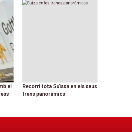
mb el
Recorri tota Suïssa en els seus
Viatge per
ress
trens panoràmics
Voralpen E
i ciutats 