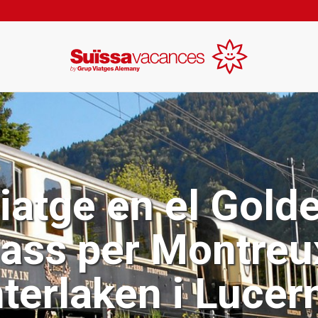
iatge en el Gold
ass per Montreu
nterlaken i Lucer