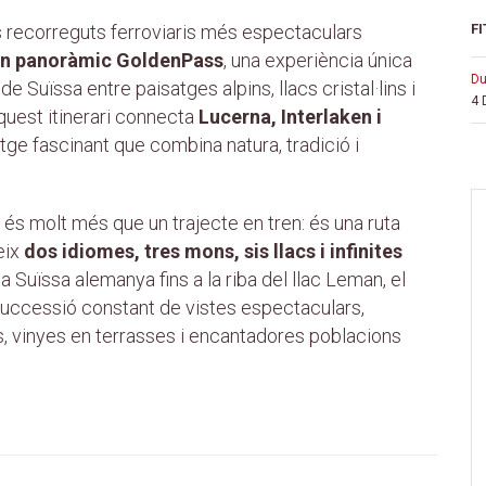
s recorreguts ferroviaris més espectaculars
FI
en panoràmic GoldenPass
, una experiència única
d
de Suïssa entre paisatges alpins, llacs cristal·lins i
4 
quest itinerari connecta
Lucerna, Interlaken i
tge fascinant que combina natura, tradició i
 és molt més que un trajecte en tren: és una ruta
eix
dos idiomes, tres mons, sis llacs i infinites
la Suïssa alemanya fins a la riba del llac Leman, el
successió constant de vistes espectaculars,
 vinyes en terrasses i encantadores poblacions