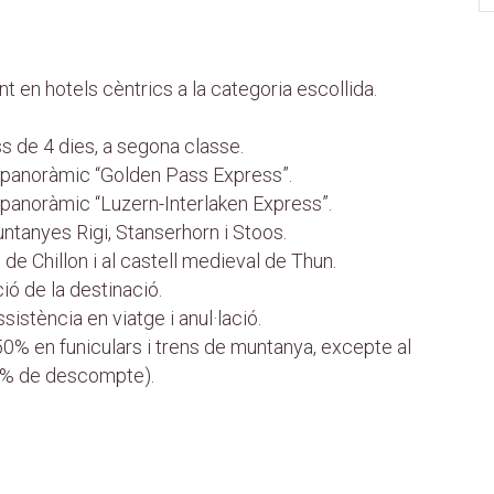
nt en hotels cèntrics a la categoria escollida.
s de 4 dies, a segona classe.
 panoràmic “Golden Pass Express”.
 panoràmic “Luzern-Interlaken Express”.
ntanyes Rigi, Stanserhorn i Stoos.
 de Chillon i al castell medieval de Thun.
ió de la destinació.
istència en viatge i anul·lació.
% en funiculars i trens de muntanya, excepte al
5% de descompte).