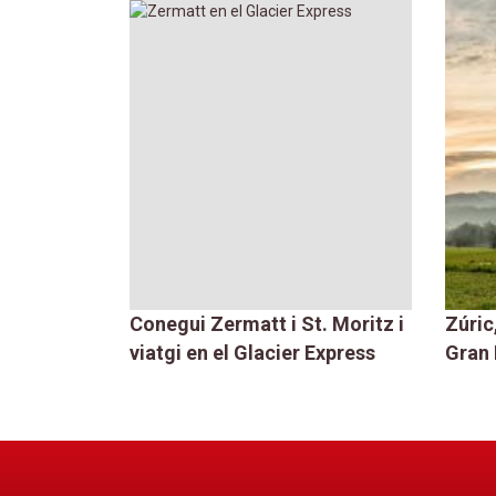
mb el
Conegui Zermatt i St. Moritz i
Zúric
tura, alps
viatgi en el Glacier Express
Gran 