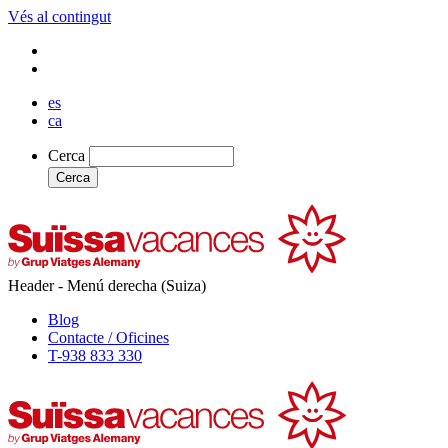
Vés al contingut
es
ca
Cerca
Cerca
Header - Menú derecha (Suiza)
Blog
Contacte / Oficines
T-938 833 330