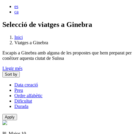
es
ca
Selecció de viatges a Ginebra
Inici
Viatges a Ginebra
Escapis a Ginebra amb alguna de les propostes que hem preparat per
conèixer aquesta ciutat de Suïssa
Llegir més
Sort by
Data creació
Preu
Ordre alfabètic
Dificultat
Durada
Apply
Pl. Major 10