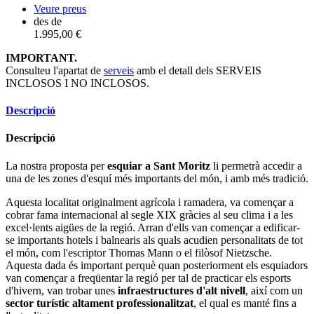
Copy
Veure preus
des de
Link
1.995,00 €
IMPORTANT.
Consulteu l'apartat de
serveis
amb el detall dels SERVEIS
INCLOSOS I NO INCLOSOS.
Descripció
Descripció
La nostra proposta per
esquiar a Sant Moritz
li permetrà accedir a
una de les zones d'esquí més importants del món, i amb més tradició.
Aquesta localitat originalment agrícola i ramadera, va començar a
cobrar fama internacional al segle XIX gràcies al seu clima i a les
excel·lents aigües de la regió. Arran d'ells van començar a edificar-
se importants hotels i balnearis als quals acudien personalitats de tot
el món, com l'escriptor Thomas Mann o el filòsof Nietzsche.
Aquesta dada és important perquè quan posteriorment els esquiadors
van començar a freqüentar la regió per tal de practicar els esports
d'hivern, van trobar unes
infraestructures d'alt nivell
, així com un
sector turístic altament professionalitzat
, el qual es manté fins a