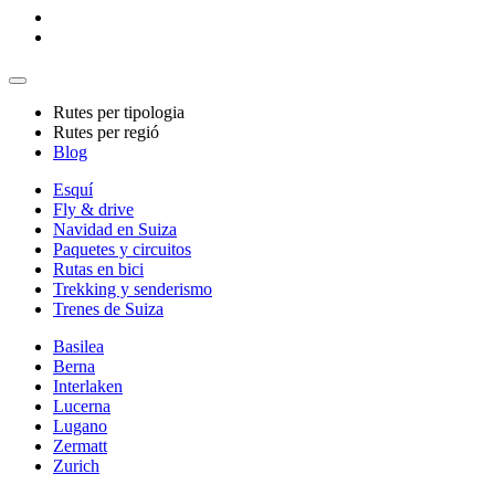
Rutes per tipologia
Rutes per regió
Blog
Esquí
Fly & drive
Navidad en Suiza
Paquetes y circuitos
Rutas en bici
Trekking y senderismo
Trenes de Suiza
Basilea
Berna
Interlaken
Lucerna
Lugano
Zermatt
Zurich