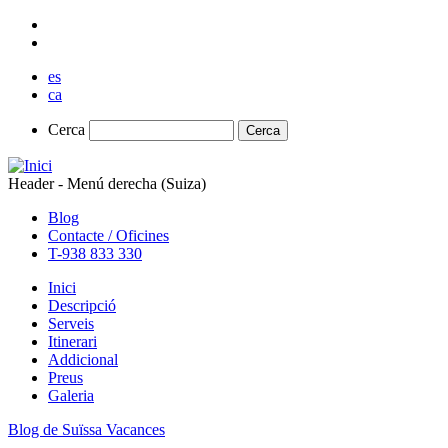
Vés
al
contingut
es
ca
Cerca
Cerca
Header - Menú derecha (Suiza)
Blog
Contacte / Oficines
T-938 833 330
Inici
Descripció
Serveis
Itinerari
Addicional
Preus
Galeria
Blog de Suïssa Vacances