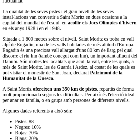
l'actualitat.
La qualitat de les seves pistes i el gran nivell de les seves
instal·lacions van convertir a Saint Moritz en dues ocasions a la
capital del mundial de l'esquí, en
acollir els Jocs Olímpics d'hivern
en els anys 1928 i en el 1948.
Situada a 1.800 metres sobre el nivell, Saint Moritz es troba en vall
alpí de Engadin, una de les valls habitades de més altitud d'Europa.
Engadin és una preciosa vall allargat d'uns 80 km de llarg pel qual
discorre el riu Inn (també conegut com Inn), un important afluent del
Danubi. Són moltes les localitats que acull la vall, entre les quals, a
més de Saint Moritz, les de Guarda i Ardez, al costat de les quals es
pot visitar el monestir de Sant Joan, declarat
Patrimoni de la
Humanitat de la Unesco
.
A Saint Mortiz
ofereixen uns 350 km de pistes
, repartits de forma
molt proporcionada segons les dificultats. Per això és l'elecció ideal
per anar en família, o en grups amb persones de diferents nivells.
Algunes dades referents a això són:
Pistes: 88
Negres: 10%
Rojas: 70%
Blaus: 20%