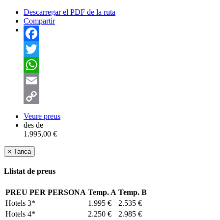
Descarregar el PDF de la ruta
Compartir
Facebook
Twitter
WhatsApp
Email
Copy
Veure preus
des de
Link
1.995,00 €
×
Tanca
Llistat de preus
PREU PER PERSONA
Temp. A
Temp. B
Hotels 3*
1.995 €
2.535 €
Hotels 4*
2.250 €
2.985 €