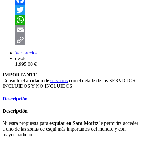
Facebook
Twitter
WhatsApp
Email
Copy
Ver precios
desde
Link
1.995,00 €
IMPORTANTE.
Consulte el apartado de
servicios
con el detalle de los SERVICIOS
INCLUIDOS Y NO INCLUIDOS.
Descripción
Descripción
Nuestra propuesta para
esquiar en Sant Moritz
le permitirá acceder
a uno de las zonas de esquí más importantes del mundo, y con
mayor tradición.