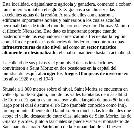
Esta localidad, originalmente agrícola y ganadera, comenzó a cobrar
fama internacional en el siglo XIX gracias a su clima y a las
excelentes aguas de la región. A raíz de ellos comenzaron a
edificarse importantes hoteles y balnearios a los cuales acudían
personalidades de todo el mundo, como el escritor Thomas Mann o
el filósofo Nietzsche. Este dato es importante porque cuando
posteriormente los esquiadores comenzaron a frecuentar la región
con el fin de practicar los deportes de invierno, encontraron unas
infraestructuras de alto nivel
, así como un
sector turístico
altamente profesionalizado
, el cual se mantiene hasta la actualidad.
La calidad de sus pistas y el gran nivel de sus instalaciones
convirtieron a Saint Moritz en dos ocasiones en la capital del
mundial del esquí, al
acoger los Juegos Olímpicos de invierno
en
los años 1928 y en el 1948
Situada a 1.800 metros sobre el nivel, Saint Moritz se encuentra en
valle alpino de Engadin, uno de los valles habitados de más altitud
de Europa. Engadin es un precioso valle alargado de unos 80 km de
largo por el cual discurre el río Eno (también conocido como Inn),
un importante afluente del Danubio. Son muchas las localidades que
acoge el valle, destacando entre ellas, además de Saint Moritz, las de
Guarda y Ardez, junto a las cuales se puede visitar el monasterio de
San Juan, declarado Patrimonio de la Humanidad de la Unesco.