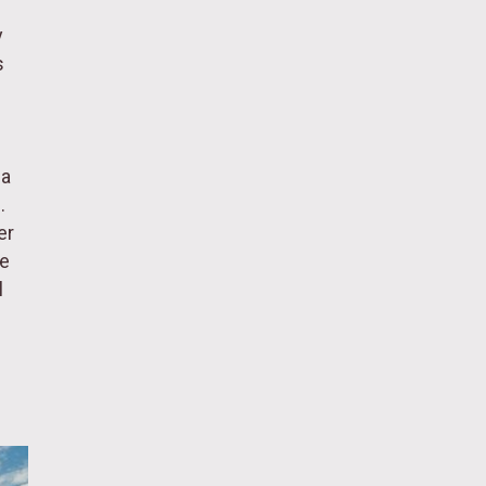
y
s
la
.
er
de
l