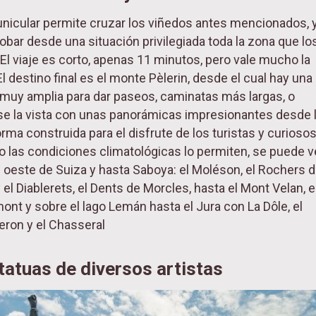
unicular permite cruzar los viñedos antes mencionados, 
bar desde una situación privilegiada toda la zona que lo
 El viaje es corto, apenas 11 minutos, pero vale mucho la
l destino final es el monte Pèlerin, desde el cual hay una
 muy amplia para dar paseos, caminatas más largas, o
se la vista con unas panorámicas impresionantes desde 
orma construida para el disfrute de los turistas y curiosos
 las condiciones climatológicas lo permiten, se puede v
l oeste de Suiza y hasta Saboya: el Moléson, el Rochers 
el Diablerets, el Dents de Morcles, hasta el Mont Velan, e
nt y sobre el lago Lemán hasta el Jura con La Dôle, el
ron y el Chasseral
tatuas de diversos artistas