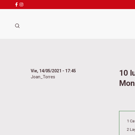
Busca
Pasar
al
contenido
principal
Vie, 14/05/2021 - 17:45
10 l
Joan_Torres
Mon
1 Cas
2 La