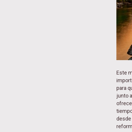
Este m
import
para qu
junto 
ofrece 
tiempo
desde e
reform