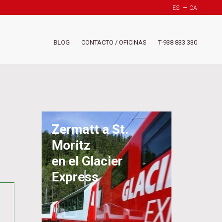
ES
CA
Header
BLOG
CONTACTO / OFICINAS
T-938 833 330
-
Menú
derech
(Suiza)
Zermatt a St.
Moritz
en el Glacier
Express