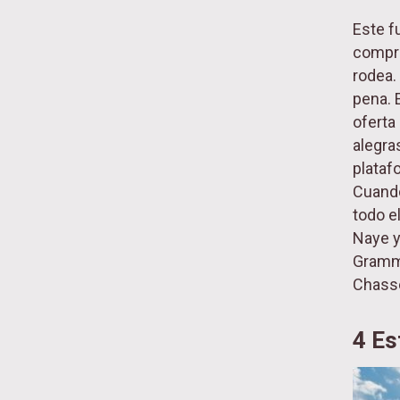
Este f
compro
rodea.
pena. E
oferta
alegra
plataf
Cuando
todo e
Naye y 
Grammo
Chasse
4 Es