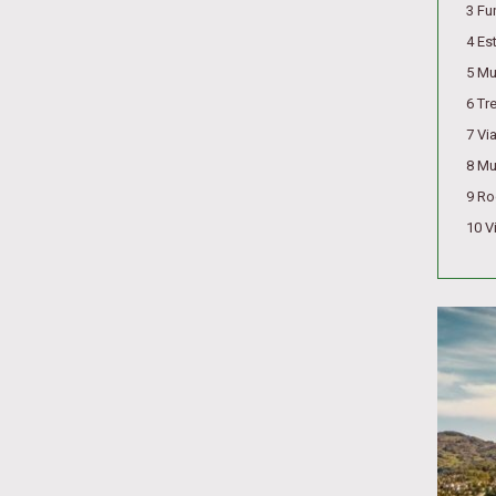
3 Fu
4 Es
5 Mu
6 Tr
7 Vi
8 Mu
9 Ro
10 Vi