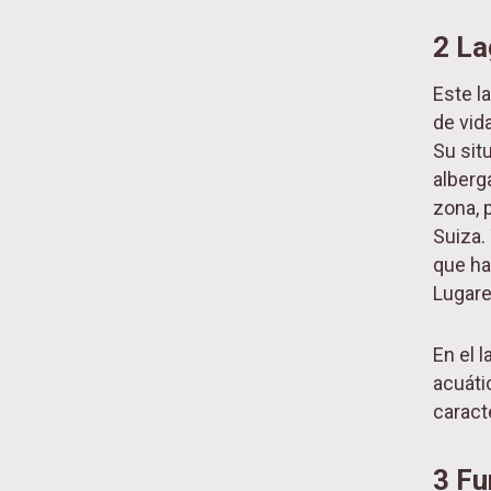
2 L
Este l
de vid
Su sit
alberg
zona, 
Suiza.
que ha
Lugare
En el 
acuáti
caract
3 Fu