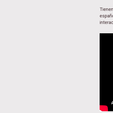
Tienen
españo
intera