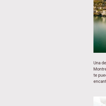
Una de
Montre
te pued
encant