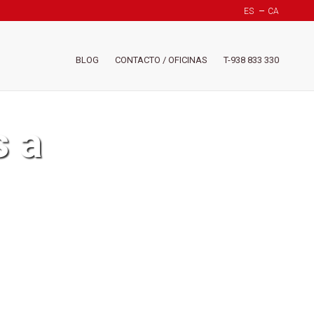
ES
CA
Header
BLOG
CONTACTO / OFICINAS
T-938 833 330
-
Menú
derech
(Suiza)
s a