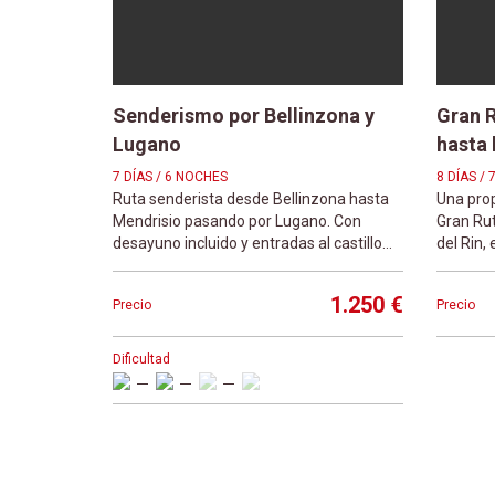
Senderismo por Bellinzona y
Gran R
Lugano
hasta 
7 DÍAS / 6 NOCHES
8 DÍAS /
Ruta senderista desde Bellinzona hasta
Una prop
Mendrisio pasando por Lugano. Con
Gran Rut
desayuno incluido y entradas al castillo
del Rin,
de Bellinzona
1.250 €
Precio
Precio
Dificultad