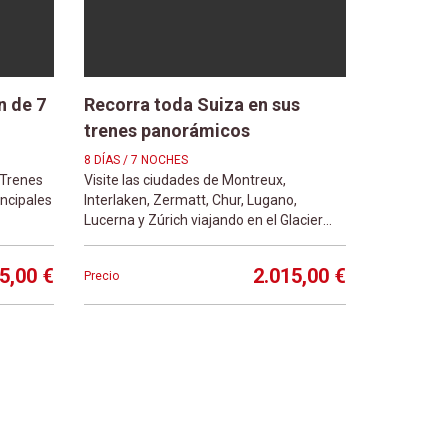
n de 7
Recorra toda Suiza en sus
trenes panorámicos
8 DÍAS / 7 NOCHES
 Trenes
Visite las ciudades de Montreux,
incipales
Interlaken, Zermatt, Chur, Lugano,
Lucerna y Zúrich viajando en el Glacier
Express, el Bernina Express, el Gotthar
5,00 €
2.015,00 €
Precio