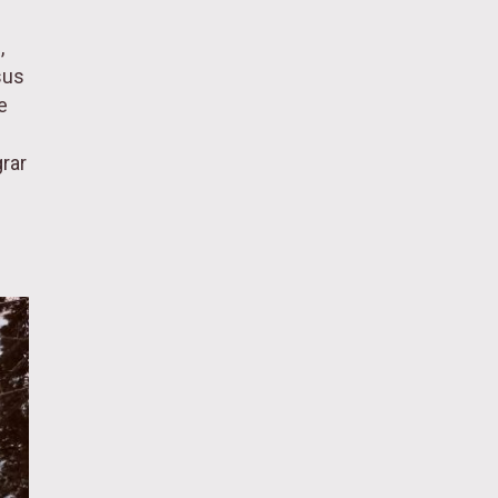
,
sus
e
rar