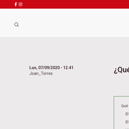
Busca
Pasar
al
contenido
principal
Lun, 07/09/2020 - 12:41
¿Qué
Joan_Torres
Qué 
E
El