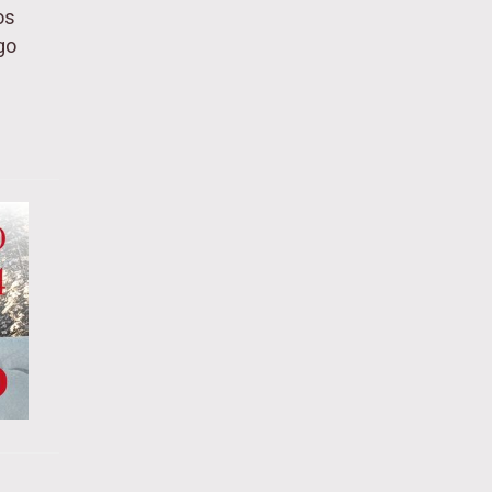
os
go