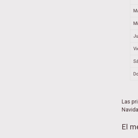
Ma
Mi
J
Vi
S
D
Las pr
Navida
El m