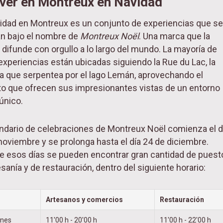
ver en Montreux en Navidad
idad en Montreux es un conjunto de experiencias que se
n bajo el nombre de
Montreux Noël
. Una marca que la
 difunde con orgullo a lo largo del mundo. La mayoría de
experiencias están ubicadas siguiendo la Rue du Lac, la
a que serpentea por el lago Lemán, aprovechando el
o que ofrecen sus impresionantes vistas de un entorno
único.
endario de celebraciones de Montreux Noël comienza el d
noviembre y se prolonga hasta el día 24 de diciembre.
e esos días se pueden encontrar gran cantidad de puest
sanía y de restauración, dentro del siguiente horario:
Artesanos y comercios
Restauración
unes
11'00 h - 20'00 h
11'00 h - 22'00 h