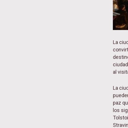
La ciu
convir
destin
ciudad
al visi
La ciu
pueden
paz qu
los si
Tolsto
Stravi