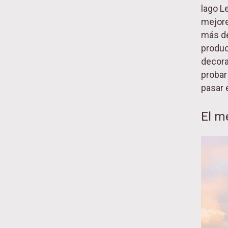
lago L
mejore
más de
produc
decora
probar
pasar e
El me