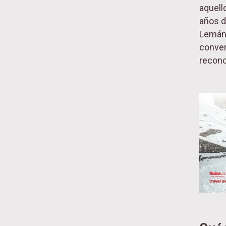
aquell
años di
Lemán.
conver
recono