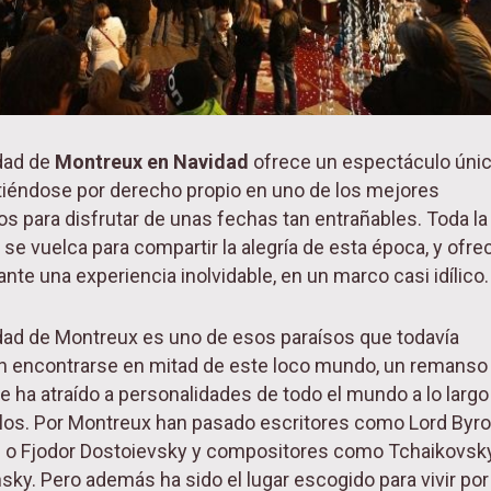
dad de
Montreux en Navidad
ofrece un espectáculo únic
tiéndose por derecho propio en uno de los mejores
os para disfrutar de unas fechas tan entrañables. Toda la
 se vuelca para compartir la alegría de esta época, y ofre
tante una experiencia inolvidable, en un marco casi idílico
dad de Montreux es uno de esos paraísos que todavía
 encontrarse en mitad de este loco mundo, un remanso
e ha atraído a personalidades de todo el mundo a lo largo
glos. Por Montreux han pasado escritores como Lord Byro
i o Fjodor Dostoievsky y compositores como Tchaikovsk
nsky. Pero además ha sido el lugar escogido para vivir por