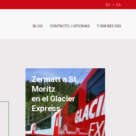
ES
CA
Header
BLOG
CONTACTO / OFICINAS
T-938 833 330
-
Menú
derech
(Suiza)
Zermatt a St.
Moritz
en el Glacier
Express