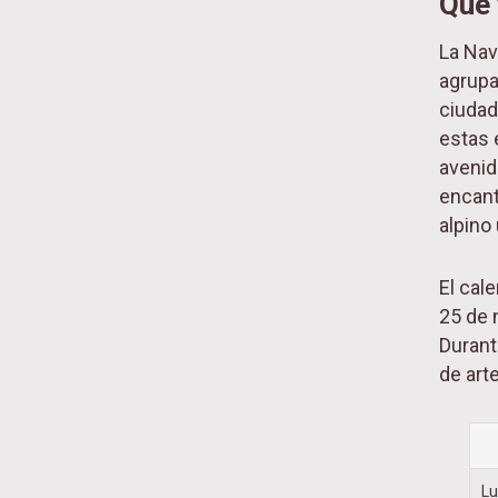
Qué 
La Nav
agrupa
ciudad
estas 
avenid
encant
alpino 
El cal
25 de 
Durant
de arte
L