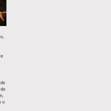
o,
ce
.
 de
 de
n,
y o