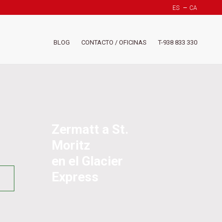
ES
CA
Header
BLOG
CONTACTO / OFICINAS
T-938 833 330
-
Menú
derech
(Suiza)
Zermatt a St.
Moritz
en el Glacier
Express