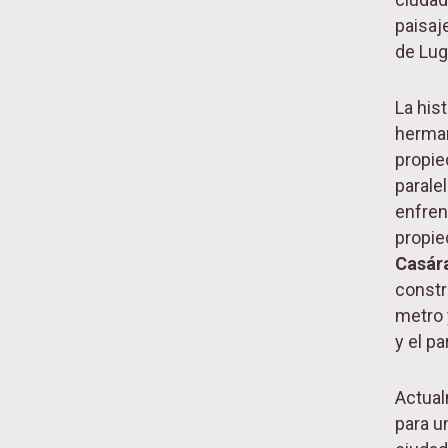
paisaje
de Lu
La his
herman
propie
parale
enfren
propie
Casár
constr
metro 
y el p
Actual
para u