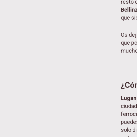
resto 
Bellin
que si
Os dej
que po
mucho
¿Cóm
Luga
ciudad
ferroc
puedes 
solo d