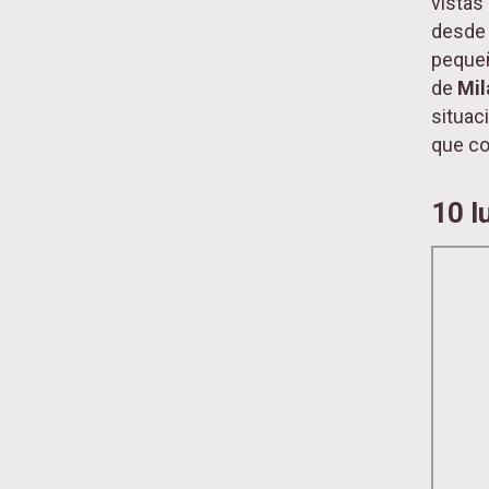
vistas
desde 
peque
de
Mi
situac
que co
10 l