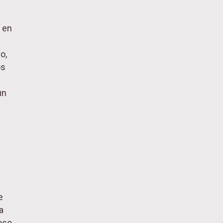
 en
o,
os
un
e
a
oso