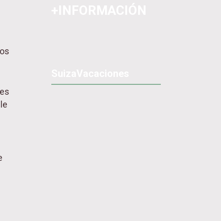
+INFORMACIÓN
sos
SuizaVacaciones
 es
le
e