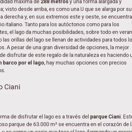
ndidad máxima de
288 metros
y una forma alargada y
a; visto desde arriba, es como una U que se alarga por su
a derecha y, en sus extremos este y oeste, se encuentra
rio italiano. Tanto para los autóctonos como para los
ntes, el lago da muchas posibilidades, sobre todo en veran
las orillas del lago se llenan de actividades para todos l
os. A pesar de una gran diversidad de opciones, la mejor
de disfrutar de este regalo de la naturaleza es haciendo 
n barco por el lago
, hay muchas opciones con precios
os.
o Ciani
rma de disfrutar el lago es a través del
parque Ciani
. Est
oso parque de 63.000 m² se encuentra en el corazón de l
, y es como un oasis que toca el lago, formando un preci