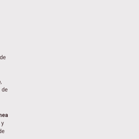
sde
,
s de
ínea
 y
de