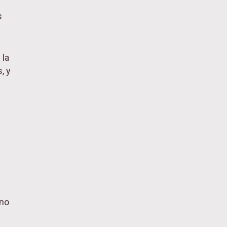
s
 la
, y
no