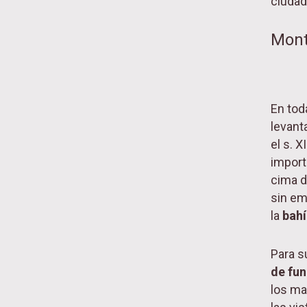
ciudad
Mont
En tod
levanta
el s. 
import
cima d
sin em
la
bahí
Para s
de fun
los ma