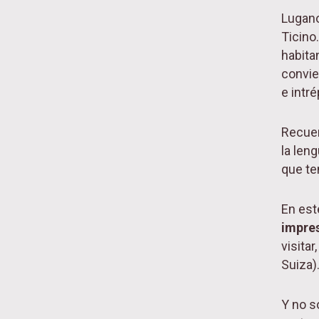
Lugano
Ticino
habitan
convie
e intré
Recuer
la len
que ten
En est
impres
visitar
Suiza)
Y no s