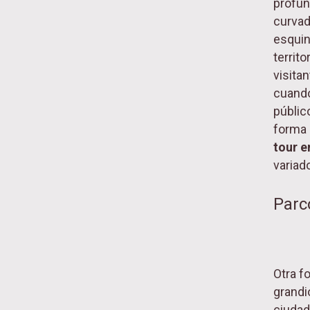
profu
curvad
esquin
territo
visita
cuando 
públic
forma 
tour e
variad
Parc
Otra fo
grandi
ciudad