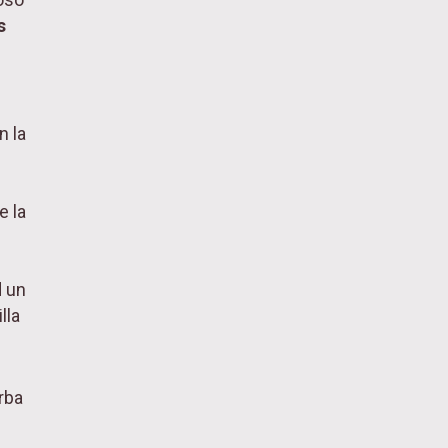
s
n la
e la
d un
lla
rba