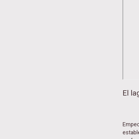
El l
Empece
estable