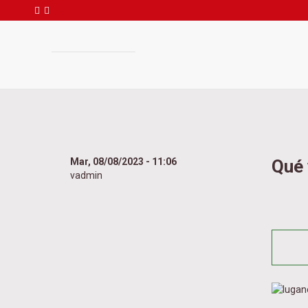
Busca
Pasar
al
contenido
principal
Mar, 08/08/2023 - 11:06
Qué 
vadmin