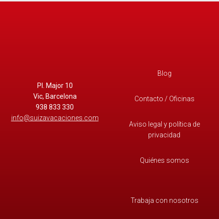
O
M
A
T
E
O
(
Blog
n
Pl. Major 10
o
Vic, Barcelona
Contacto / Oficinas
v
938 833 330
e
info@suizavacaciones.com
Aviso legal y política de
r
privacidad
i
f
i
Quiénes somos
c
a
d
Trabaja con nosotros
o
)