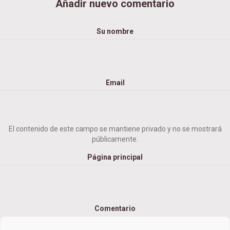
Añadir nuevo comentario
s
p
u
Su nombre
e
s
t
a
Email
a
D
e
s
El contenido de este campo se mantiene privado y no se mostrará
e
públicamente.
a
r
Página principal
í
a
r
e
Comentario
a
l