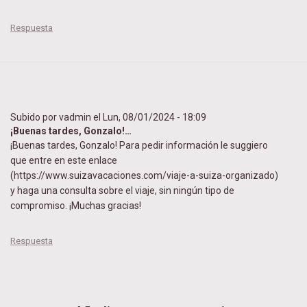
Respuesta
Subido por
vadmin
el Lun, 08/01/2024 - 18:09
¡Buenas tardes, Gonzalo!…
¡Buenas tardes, Gonzalo! Para pedir información le suggiero
que entre en este enlace
(
https://www.suizavacaciones.com/viaje-a-suiza-organizado
)
y haga una consulta sobre el viaje, sin ningún tipo de
compromiso. ¡Muchas gracias!
Respuesta
E
n
r
e