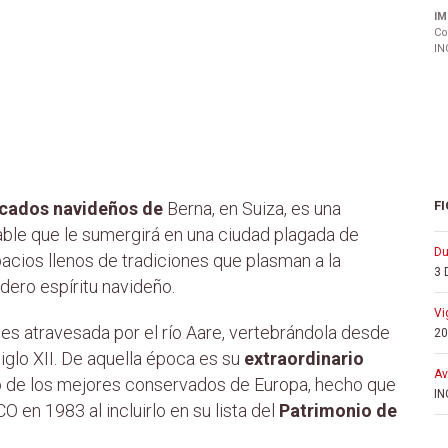
IM
Co
IN
cados navideños de
Berna, en Suiza, es una
FI
able que le sumergirá en una ciudad plagada de
d
acios llenos de tradiciones que plasman a la
3 
dero espíritu navideño.
v
es atravesada por el río Aare, vertebrándola desde
20
siglo XII. De aquella época es su
extraordinario
a
o de los mejores conservados de Europa, hecho que
IN
 en 1983 al incluirlo en su lista del
Patrimonio de