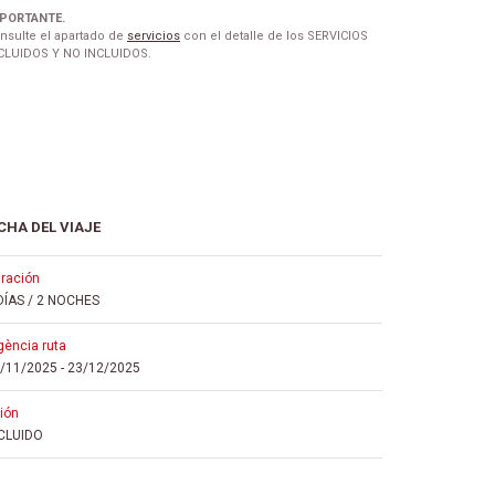
PORTANTE.
nsulte el apartado de
servicios
con el detalle de los SERVICIOS
CLUIDOS Y NO INCLUIDOS.
CHA DEL VIAJE
uración
DÍAS / 2 NOCHES
igència ruta
/11/2025
-
23/12/2025
vión
CLUIDO