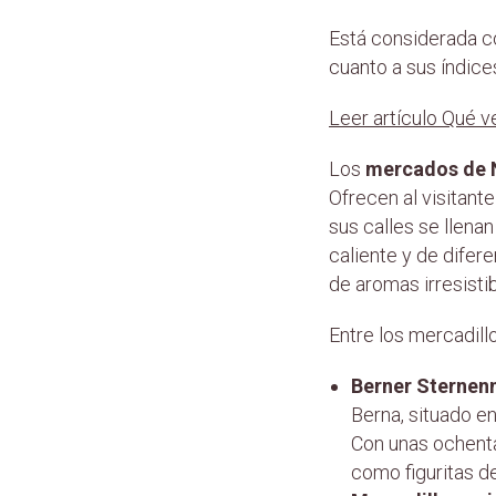
Está considerada c
cuanto a sus índice
Leer artículo Qué v
Los
mercados de N
Ofrecen al visitant
sus calles se llenan
caliente y de dife
de aromas irresistib
Entre los mercadill
Berner Sternen
Berna, situado e
Con unas ochenta
como figuritas de