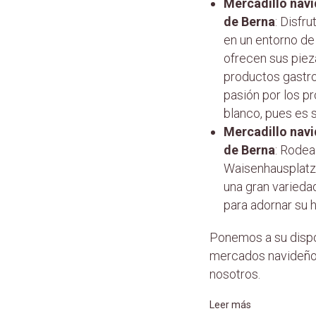
Mercadillo navi
de Berna
: Disfr
en un entorno de
ofrecen sus piez
productos gastro
pasión por los pr
blanco, pues es s
Mercadillo navi
de Berna
: Rodea
Waisenhausplatz o
una gran varieda
para adornar su h
Ponemos a su dispos
mercados navideño
nosotros.
Leer más