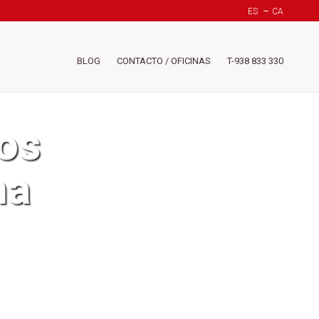
ES
CA
Header
BLOG
CONTACTO / OFICINAS
T-938 833 330
-
Menú
derech
(Suiza)
dos
na